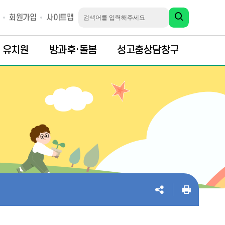
회원가입
사이트맵
유치원
방과후·돌봄
성고충상담창구