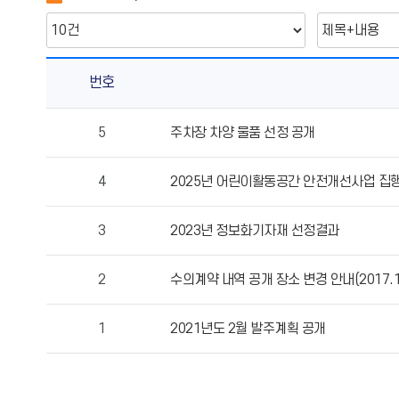
번호
물
5
주차장 차양 물품 선정 공개
품
및
4
2025년 어린이활동공간 안전개선사업 집
공
사
계
3
2023년 정보화기자재 선정결과
약
의
2
수의계약 내역 공개 장소 변경 안내(2017.1
게
시
1
2021년도 2월 발주계획 공개
물
번
호,
제