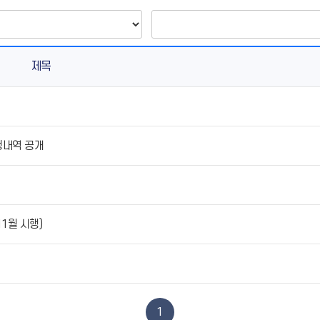
제목
행내역 공개
1월 시행)
1