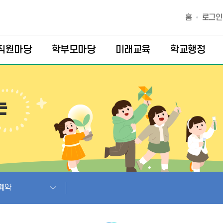
홈
로그인
직원마당
학부모마당
미래교육
학교행정
계약