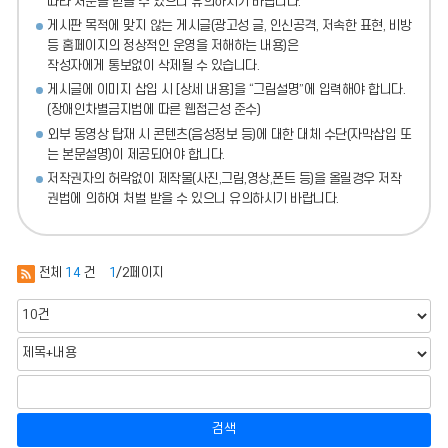
따라 처분
을 받을 수 있으니 유의하시기 바랍니다.
게시판 목적에 맞지 않는 게시글(광고성 글, 인신공격, 저속한 표현, 비방
등 홈페이지의 정상적인 운영을 저해하는 내용)
은
작성자에게 통보없이 삭제될 수 있습니다.
게시글에 이미지 삽입 시 [상세 내용]을 “그림설명”에 입력해야 합니다.
(장애인차별금지법에 따른 웹접근성 준수)
외부 동영상 탑재 시 콘텐츠(음성정보 등)에 대한 대체 수단(자막삽입 또
는 본문설명)이 제공되어야 합니다.
저작권자의 허락없이 제작물(사진,그림,영상,폰트 등)을 올릴경우 저작
권법에 의하여 처벌 받을 수 있으니 유의하시기 바랍니다.
전체
14
건
1
/2페이지
검색