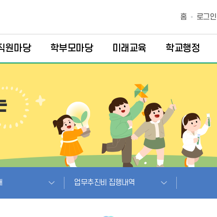
홈
로그인
직원마당
학부모마당
미래교육
학교행정
개
업무추진비 집행내역