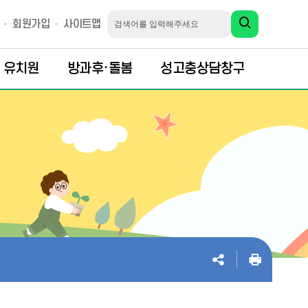
회원가입
사이트맵
유치원
방과후·돌봄
성고충상담창구