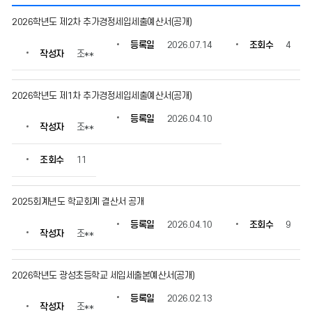
예
2026학년도 제2차 추가경정세입세출예산서(공개)
결
산
등록일
2026.07.14
조회수
4
작성자
조**
현
황
의
2026학년도 제1차 추가경정세입세출예산서(공개)
게
시
등록일
2026.04.10
물
작성자
조**
번
호,
조회수
11
제
목,
작
2025회계년도 학교회계 결산서 공개
성
자,
등록일
2026.04.10
조회수
9
작성자
조**
등
록
일,
2026학년도 광성초등학교 세입세출본예산서(공개)
조
회
등록일
2026.02.13
수
작성자
조**