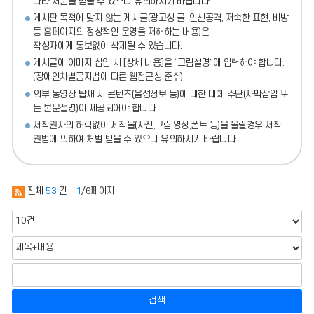
따라 처분
을 받을 수 있으니 유의하시기 바랍니다.
게시판 목적에 맞지 않는 게시글(광고성 글, 인신공격, 저속한 표현, 비방
등 홈페이지의 정상적인 운영을 저해하는 내용)
은
작성자에게 통보없이 삭제될 수 있습니다.
게시글에 이미지 삽입 시 [상세 내용]을 “그림설명”에 입력해야 합니다.
(장애인차별금지법에 따른 웹접근성 준수)
외부 동영상 탑재 시 콘텐츠(음성정보 등)에 대한 대체 수단(자막삽입 또
는 본문설명)이 제공되어야 합니다.
저작권자의 허락없이 제작물(사진,그림,영상,폰트 등)을 올릴경우 저작
권법에 의하여 처벌 받을 수 있으니 유의하시기 바랍니다.
전체
53
건
1
/6페이지
검색