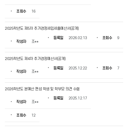
정
보
조회수
16
를
확
인
2025학년도 제5차 추가경정세입세출예산서(공개)
할
수
등록일
2026.02.13
조회수
9
작성자
조**
있
습
니
2025학년도 제4차 추가경정예산서(공개)
다.
등록일
2025.12.22
조회수
7
작성자
조**
2026학년도 본예산 편성 학생 및 학부모 의견 수렴
등록일
2025.12.17
작성자
조**
조회수
12