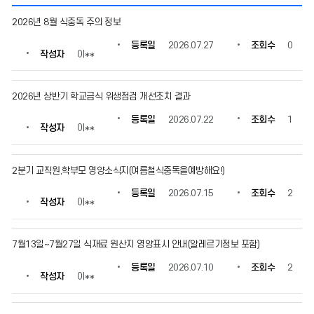
게
2026년 8월 식중독 주의 정보
시
판
등록일
2026.07.27
조회수
0
작성자
이**
의
게
시
2026년 상반기 학교급식 위생점검 개선조치 결과
물
번
등록일
2026.07.22
조회수
1
호,
작성자
이**
제
목,
작
2분기 교직원,학부모 영양소식지(여름철식중독을예방해요!)
성
등록일
2026.07.15
조회수
2
자,
작성자
이**
등
록
일,
7월13일~7월27일 식재료 원산지 영양표시 안내(알레르기정보 포함)
조
회
등록일
2026.07.10
조회수
2
작성자
이**
수
정
보