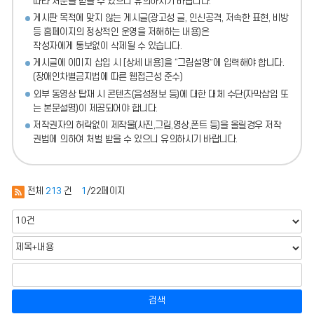
따라 처분
을 받을 수 있으니 유의하시기 바랍니다.
게시판 목적에 맞지 않는 게시글(광고성 글, 인신공격, 저속한 표현, 비방
등 홈페이지의 정상적인 운영을 저해하는 내용)
은
작성자에게 통보없이 삭제될 수 있습니다.
게시글에 이미지 삽입 시 [상세 내용]을 “그림설명”에 입력해야 합니다.
(장애인차별금지법에 따른 웹접근성 준수)
외부 동영상 탑재 시 콘텐츠(음성정보 등)에 대한 대체 수단(자막삽입 또
는 본문설명)이 제공되어야 합니다.
저작권자의 허락없이 제작물(사진,그림,영상,폰트 등)을 올릴경우 저작
권법에 의하여 처벌 받을 수 있으니 유의하시기 바랍니다.
전체
213
건
1
/22페이지
검색