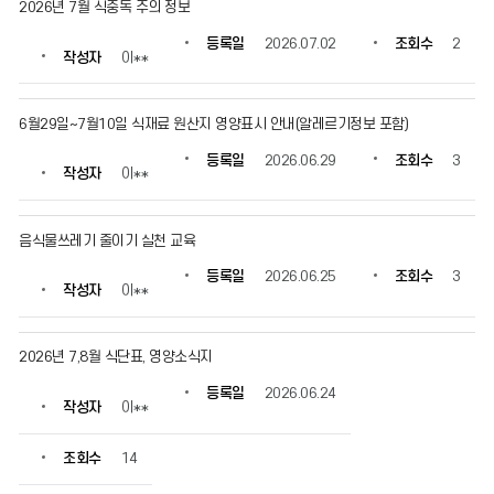
2026년 7월 식중독 주의 정보
를
확
등록일
2026.07.02
조회수
2
인
작성자
이**
할
수
있
6월29일~7월10일 식재료 원산지 영양표시 안내(알레르기정보 포함)
습
등록일
2026.06.29
조회수
3
니
작성자
이**
다.
음식물쓰레기 줄이기 실천 교육
등록일
2026.06.25
조회수
3
작성자
이**
2026년 7,8월 식단표, 영양소식지
등록일
2026.06.24
작성자
이**
조회수
14