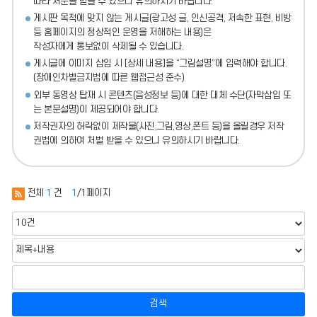
따라 처분
을 받을 수 있으니 유의하시기 바랍니다.
게시판 목적에 맞지 않는 게시글(광고성 글, 인신공격, 저속한 표현, 비방
등 홈페이지의 정상적인 운영을 저해하는 내용)
은
작성자에게 통보없이 삭제될 수 있습니다.
게시글에 이미지 삽입 시 [상세 내용]을 “그림설명”에 입력해야 합니다.
(장애인차별금지법에 따른 웹접근성 준수)
외부 동영상 탑재 시 콘텐츠(음성정보 등)에 대한 대체 수단(자막삽입 또
는 본문설명)이 제공되어야 합니다.
저작권자의 허락없이 제작물(사진,그림,영상,폰트 등)을 올릴경우 저작
권법에 의하여 처벌 받을 수 있으니 유의하시기 바랍니다.
전체
1
건
1
/1페이지
검색