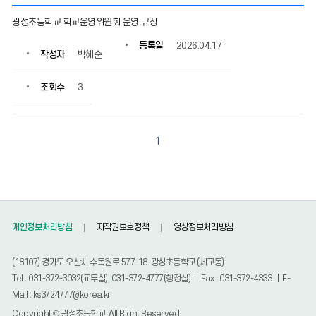
운
광성초등학교 학교운영위원회 운영 규정
영
규
등록일
2026.04.17
작성자
박혜순
정
의
게
조회수
3
시
물
번
호,
1
제
목,
작
성
자,
등
개인정보처리방침
저작권보호정책
영상정보처리방침
록
일,
(18107) 경기도 오산시 수목원로 577-18. 광성초등학교 (세교동)
조
Tel : 031-372-3032(교무실), 031-372-4777(행정실) | Fax : 031-372-4333 | E-
회
Mail : ks3724777@korea.kr
수
정
Copyright © 광성초등학교, All Right Reserved.