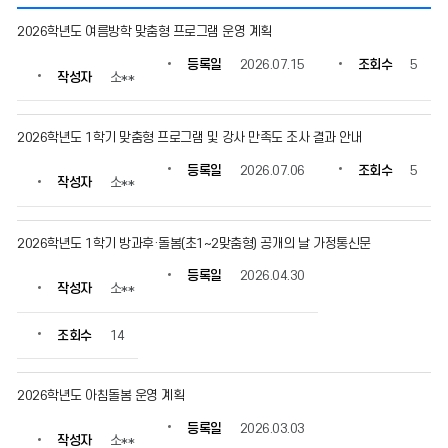
공
2026학년도 여름방학 맞춤형 프로그램 운영 계획
지
사
등록일
2026.07.15
조회수
5
작성자
소**
항
의
게
2026학년도 1학기 맞춤형 프로그램 및 강사 만족도 조사 결과 안내
시
물
등록일
2026.07.06
조회수
5
번
작성자
소**
호,
제
목,
2026학년도 1학기 방과후·돌봄(초1~2맞춤형) 공개의 날 가정통신문
작
등록일
2026.04.30
성
작성자
소**
자,
등
조회수
14
록
일,
조
2026학년도 아침돌봄 운영 계획
회
수
등록일
2026.03.03
정
작성자
소**