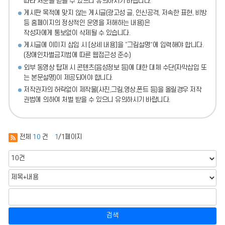
따라 처분
을 받을 수 있으니 유의하시기 바랍니다.
게시판 목적에 맞지 않는 게시글(광고성 글, 인신공격, 저속한 표현, 비방
등 홈페이지의 정상적인 운영을 저해하는 내용)
은
작성자에게 통보없이 삭제될 수 있습니다.
게시글에 이미지 삽입 시 [상세 내용]을 “그림설명”에 입력해야 합니다.
(장애인차별금지법에 따른 웹접근성 준수)
외부 동영상 탑재 시 콘텐츠(음성정보 등)에 대한 대체 수단(자막삽입 또
는 본문설명)이 제공되어야 합니다.
저작권자의 허락없이 제작물(사진,그림,영상,폰트 등)을 올릴경우 저작
권법에 의하여 처벌 받을 수 있으니 유의하시기 바랍니다.
전체
10
건
1
/1페이지
검색