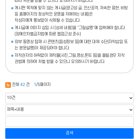
따라 처분
을 받을 수 있으니 유의하시기 바랍니다.
게시판 목적에 맞지 않는 게시글(광고성 글, 인신공격, 저속한 표현, 비방
등 홈페이지의 정상적인 운영을 저해하는 내용)
은
작성자에게 통보없이 삭제될 수 있습니다.
게시글에 이미지 삽입 시 [상세 내용]을 “그림설명”에 입력해야 합니다.
(장애인차별금지법에 따른 웹접근성 준수)
외부 동영상 탑재 시 콘텐츠(음성정보 등)에 대한 대체 수단(자막삽입 또
는 본문설명)이 제공되어야 합니다.
저작권자의 허락없이 제작물(사진,그림,영상,폰트 등)을 올릴경우 저작
권법에 의하여 처벌 받을 수 있으니 유의하시기 바랍니다.
전체
42
건
1
/5페이지
검색