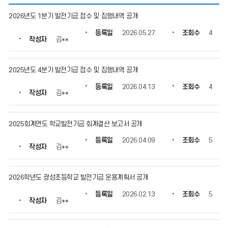
발
2026년도 1분기 발전기금 접수 및 집행내역 공개
전
기
등록일
2026.05.27
조회수
4
작성자
김**
금
의
게
2025년도 4분기 발전기금 접수 및 집행내역 공개
시
물
등록일
2026.04.13
조회수
4
번
작성자
김**
호,
제
목,
2025회계연도 학교발전기금 회계결산 보고서 공개
작
등록일
2026.04.09
조회수
5
성
작성자
김**
자,
등
록
2026학년도 광성초등학교 발전기금 운용계획서 공개
일,
조
등록일
2026.02.13
조회수
5
작성자
김**
회
수
정