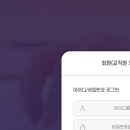
회원(교직원 
회
아이디/비밀번호 로그인
원
(교
직
원
포